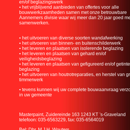
en/of beglazingswerk
• het vrijblijvend aanbieden van offertes voor alle
bouwwerkzaamheden samen met onze betrouwbare
Aannemers divisie waar wij meer dan 20 jaar goed m
samenwerken.
• het uitvoeren van diverse soorten wandafwerking
• het uitvoeren van binnen- en buitenschilderwerk
• het leveren en plaatsen van isolerende beglazing
• het leveren en plaatsen van gehard en/of
veiligheidsbeglazing
• het leveren en plaatsen van gefigureerd en/of getinte
beglazing
• het uitvoeren van houtrotreparaties, en herstel van g
timmerwerk
• tevens kunnen wij uw complete bouwaanvraag verz
in uw gemeente
Masterpaint, Zuidereinde 163 1243 KT 's-Graveland
telefoon: 035-6563229, fax: 035-6564019
Bel: Dhr. M.J.H. Wouters