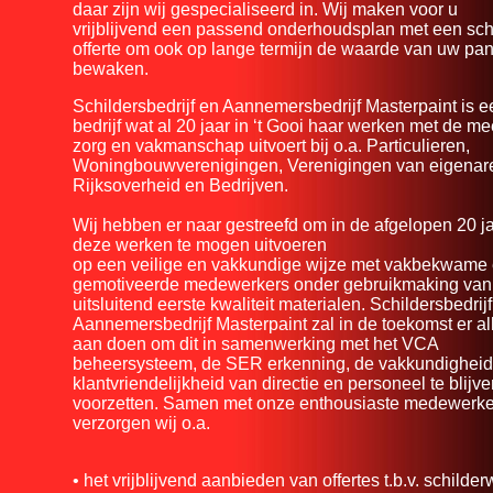
daar zijn wij gespecialiseerd in. Wij maken voor u
vrijblijvend een passend onderhoudsplan met een sc
offerte om ook op lange termijn de waarde van uw pan
bewaken.
Schildersbedrijf en Aannemersbedrijf Masterpaint is e
bedrijf wat al 20 jaar in ‘t Gooi haar werken met de m
zorg en vakmanschap uitvoert bij o.a. Particulieren,
Woningbouwverenigingen, Verenigingen van eigenar
Rijksoverheid en Bedrijven.
Wij hebben er naar gestreefd om in de afgelopen 20 j
deze werken te mogen uitvoeren
op een veilige en vakkundige wijze met vakbekwame
gemotiveerde medewerkers onder gebruikmaking van
uitsluitend eerste kwaliteit materialen. Schildersbedrij
Aannemersbedrijf Masterpaint zal in de toekomst er al
aan doen om dit in samenwerking met het VCA
beheersysteem, de SER erkenning, de vakkundigheid
klantvriendelijkheid van directie en personeel te blijv
voorzetten. Samen met onze enthousiaste medewerke
verzorgen wij o.a.
• het vrijblijvend aanbieden van offertes t.b.v. schilde